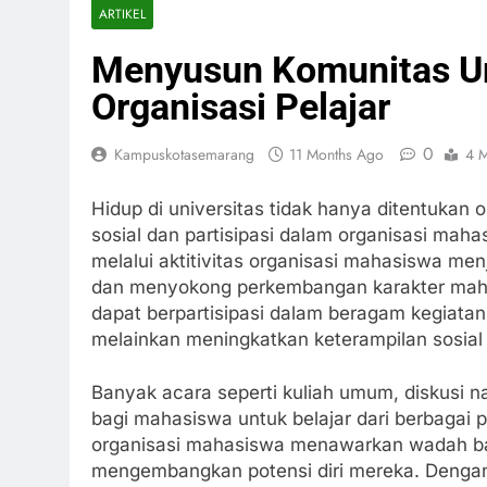
ARTIKEL
Menyusun Komunitas Uni
Organisasi Pelajar
0
Kampuskotasemarang
11 Months Ago
4 M
Hidup di universitas tidak hanya ditentukan 
sosial dan partisipasi dalam organisasi ma
melalui aktitivitas organisasi mahasiswa men
dan menyokong perkembangan karakter maha
dapat berpartisipasi dalam beragam kegiat
melainkan meningkatkan keterampilan sosial
Banyak acara seperti kuliah umum, diskusi n
bagi mahasiswa untuk belajar dari berbagai p
organisasi mahasiswa menawarkan wadah bag
mengembangkan potensi diri mereka. Dengan 