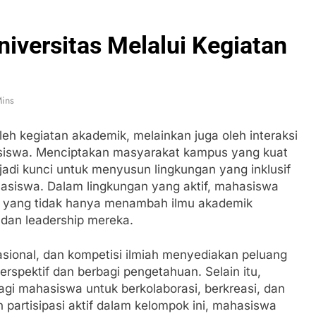
versitas Melalui Kegiatan
ins
oleh kegiatan akademik, melainkan juga oleh interaksi
hasiswa. Menciptakan masyarakat kampus yang kuat
jadi kunci untuk menyusun lingkungan yang inklusif
siswa. Dalam lingkungan yang aktif, mahasiswa
an yang tidak hanya menambah ilmu akademik
 dan leadership mereka.
asional, dan kompetisi ilmiah menyediakan peluang
erspektif dan berbagi pengetahuan. Selain itu,
i mahasiswa untuk berkolaborasi, berkreasi, dan
partisipasi aktif dalam kelompok ini, mahasiswa