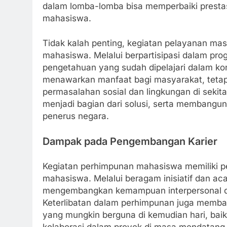
dalam lomba-lomba bisa memperbaiki presta
mahasiswa.
Tidak kalah penting, kegiatan pelayanan mas
mahasiswa. Melalui berpartisipasi dalam p
pengetahuan yang sudah dipelajari dalam kont
menawarkan manfaat bagi masyarakat, teta
permasalahan sosial dan lingkungan di seki
menjadi bagian dari solusi, serta membangun
penerus negara.
Dampak pada Pengembangan Karier
Kegiatan perhimpunan mahasiswa memiliki p
mahasiswa. Melalui beragam inisiatif dan a
mengembangkan kemampuan interpersonal dan 
Keterlibatan dalam perhimpunan juga memb
yang mungkin berguna di kemudian hari, ba