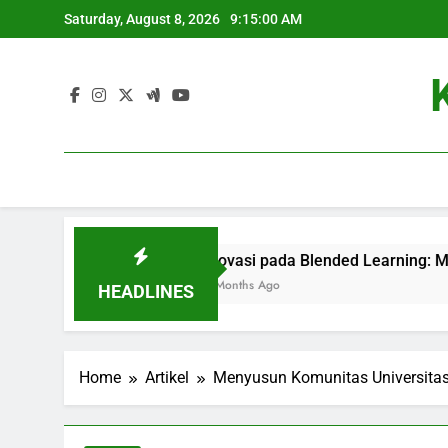
Skip
Saturday, August 8, 2026
9:15:01 AM
to
content
an di Dunia
Inovasi pada Blended Learning: Meningkatk
3 Months Ago
HEADLINES
Home
Artikel
Menyusun Komunitas Universitas 