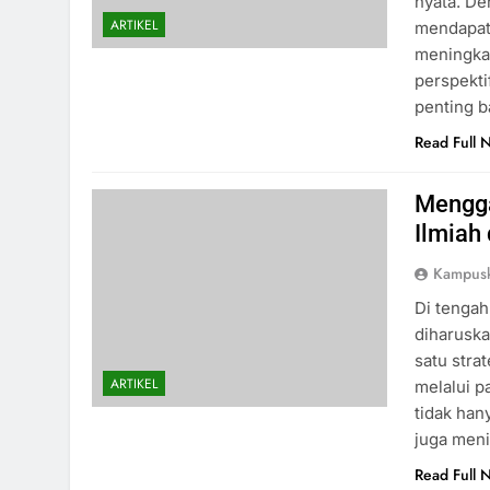
nyata. D
ARTIKEL
mendapatk
meningkat
perspekti
penting b
Read Full 
Mengga
Ilmiah
Kampus
Di tengah
diharuska
satu stra
ARTIKEL
melalui p
tidak ha
juga meni
Read Full 