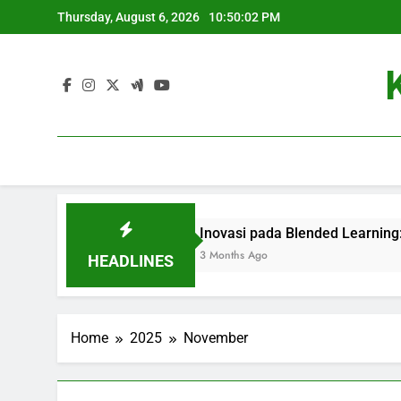
Skip
Thursday, August 6, 2026
10:50:02 PM
to
content
gkungan di Dunia
Inovasi pada Blended Learning: Menin
3 Months Ago
HEADLINES
Home
2025
November