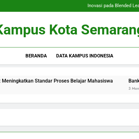
Kampus Berkel
Inovasi pada Blended Le
Bank Soal Ujian: Inovasi 
Dari Co-Working Space Unive
Kampus Berkel
Kampus Kota Semaran
Inovasi pada Blended Le
Bank Soal Ujian: Inovasi 
Dari Co-Working Space Unive
BERANDA
DATA KAMPUS INDONESIA
gkatkan Standar Proses Belajar Mahasiswa
Bank Soal Uj
3 Months Ago