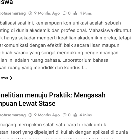
iswa
kotasemarang
9 Months Ago
0
4 Mins
obalisasi saat ini, kemampuan komunikasi adalah sebuah
nting di dunia akademik dan profesional. Mahasiswa dituntut
ak hanya sekadar mengerti keahlian akademik mereka, tetapi
komunikasi dengan efektif, baik secara lisan maupun
 Sebuah sarana yang sangat mendukung pengembangan
lan ini adalah ruang bahasa. Laboratorium bahasa
an ruang yang mendidik dan kondusif…
News
enelitian menuju Praktik: Mengasah
puan Lewat Stase
kotasemarang
9 Months Ago
0
4 Mins
magang merupakan salah satu cara terbaik untuk
ani teori yang dipelajari di kuliah dengan aplikasi di dunia