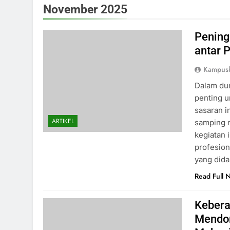
November 2025
Pening
antar 
Kampus
Dalam dun
penting u
sasaran i
ARTIKEL
samping 
kegiatan
profesion
yang dida
Read Full 
Kebera
Mendo