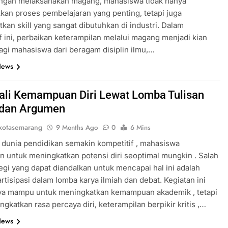
engan melaksanakan magang, mahasiswa tidak hanya
an proses pembelajaran yang penting, tetapi juga
kan skill yang sangat dibutuhkan di industri. Dalam
f ini, perbaikan keterampilan melalui magang menjadi kian
agi mahasiswa dari beragam disiplin ilmu,…
News
li Kemampuan Diri Lewat Lomba Tulisan
 dan Argumen
kotasemarang
9 Months Ago
0
6 Mins
 dunia pendidikan semakin kompetitif , mahasiswa
n untuk meningkatkan potensi diri seoptimal mungkin . Salah
tegi yang dapat diandalkan untuk mencapai hal ini adalah
artisipasi dalam lomba karya ilmiah dan debat. Kegiatan ini
nya mampu untuk meningkatkan kemampuan akademik , tetapi
ngkatkan rasa percaya diri, keterampilan berpikir kritis ,…
News