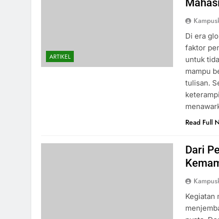
Mahas
Kampus
Di era gl
faktor pe
ARTIKEL
untuk tid
mampu ber
tulisan.
keterampi
menawark
Read Full 
Dari P
Kemam
Kampus
Kegiatan 
menjembat