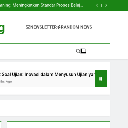
anjutan: Inovasi Peduli Lingkungan di Dunia
arning: Meningkatkan Standar Proses Belajar
Mahasiswa
dalam Menyusun Ujian yang Jelas dan Efektif
rsitas menuju Inovasi Ruang Belajar Kreatif
anjutan: Inovasi Peduli Lingkungan di Dunia
g
arning: Meningkatkan Standar Proses Belajar
NEWSLETTER
RANDOM NEWS
Mahasiswa
dalam Menyusun Ujian yang Jelas dan Efektif
rsitas menuju Inovasi Ruang Belajar Kreatif
ian: Inovasi dalam Menyusun Ujian yang Jelas dan Efektif