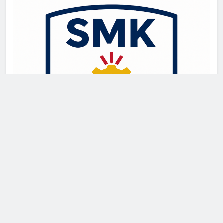
Newsmatic - News WordPress Theme 2026. Powered By
.
BlazeThemes